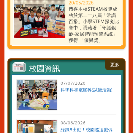
20/05/2026
恭喜本校STEAM校隊成
功於第二十八屆「常識
百搭」小學STEM探究比
賽中，憑藉著「守護銀
齡-家居智能預警系統」
獲得 「優異獎」
更多
校園資訊
07/07/2026
科學科和電腦科(試後活動)
08/06/2026
綠鐵B出動！校園巡迴戲偶