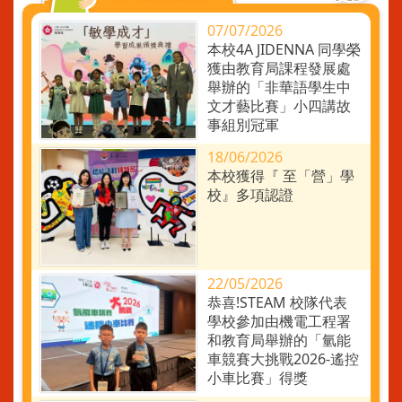
07/07/2026
本校4A JIDENNA 同學榮
獲由教育局課程發展處
舉辦的「非華語學生中
文才藝比賽」小四講故
事組別冠軍
18/06/2026
本校獲得『 至「營」學
校』多項認證
22/05/2026
恭喜!STEAM 校隊代表
學校參加由機電工程署
和教育局舉辦的「氫能
車競賽大挑戰2026-遙控
小車比賽」得獎